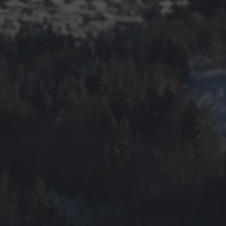
LETZTER
SKI-TAG
JANUAR 21, 2026
SONNE, SOCKENWÜRMER
UND SAALSAUSE