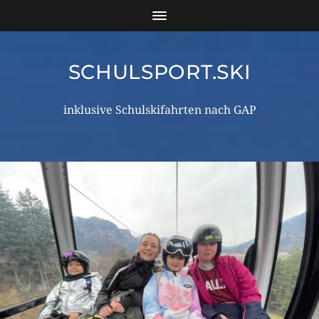
SCHULSPORT.SKI
inklusive Schulskifahrten nach GAP